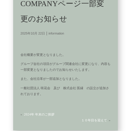
COMPANYページ一部変
更のお知らせ
|
2025年10月 22日
information
会社概要が変更となりました。
グループ会社の項目がグループ関連会社に変更になり、内容も
一部変更となりましたのでお知らせいたします。
また、会社沿革が一部追加となりました。
一般社団法人 咲花会 及び 株式会社 医縁 の設立が追加さ
れております。
«
2024年 年末のご挨拶
１０年目を迎えて
»